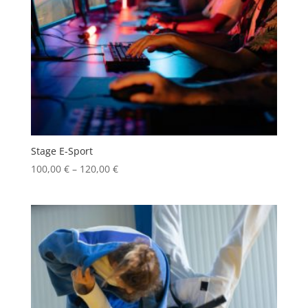
Stage E-Sport
100,00
€
–
120,00
€