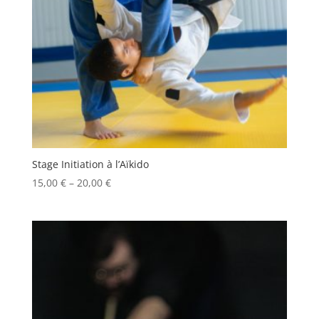
Stage Initiation à l’Aïkido
15,00
€
–
20,00
€