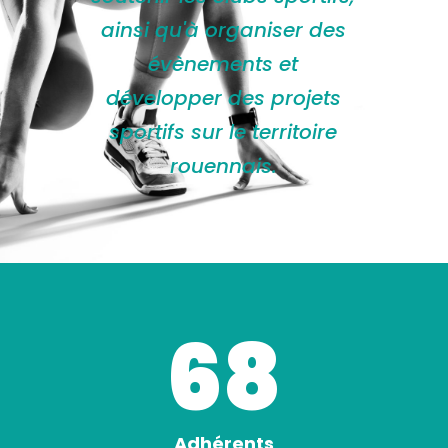
ainsi qu'à organiser des
évènements et
développer des projets
sportifs sur le territoire
rouennais.
68
Adhérents