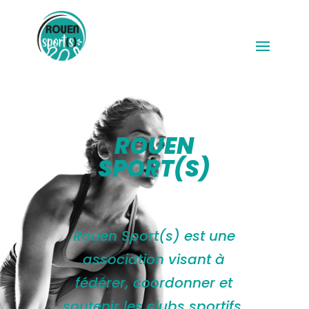
ROUEN
SPORT(S)
Rouen Sport(s) est une
association visant à
fédérer, coordonner et
soutenir les clubs sportifs,